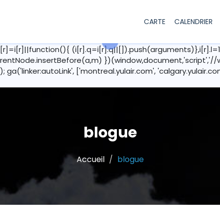
CARTE
CALENDRIER
i[r]=i[r]||function(){ (i[r].q=i[r].q||[]).push(arguments)},i[r
Node.insertBefore(a,m) })(window,document,'script','//www.
r'); ga('linker:autoLink', ['montreal.yulair.com', 'calgary.yulair.
blogue
Accueil
blogue