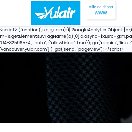
Ville de départ
WWW
<script> (function(i,s,o,g,r,a,m){i['GoogleAnalyticsObject']=r;
m=s.getElementsByTagName(o)[0];a.async=1;a.src=g;m.parent
'UA-325965-4', 'auto', {'allowLinker': true}); ga('require', 'linke
'vancouver.yulair.com'] ); ga('send', 'pageview'); </script>