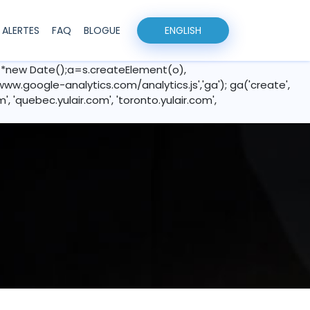
ALERTES
FAQ
BLOGUE
EN
GLISH
].l=1*new Date();a=s.createElement(o),
google-analytics.com/analytics.js','ga'); ga('create',
com', 'quebec.yulair.com', 'toronto.yulair.com',