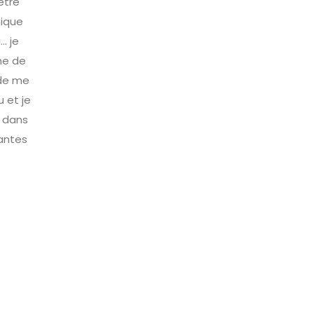
être
nique
… je
me de
 de me
u et je
r dans
tantes