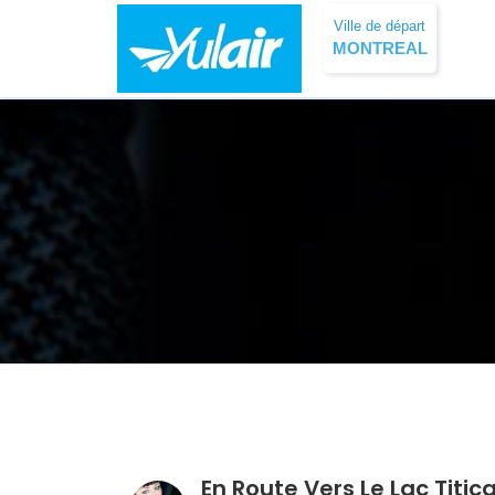
Ville de départ
MONTREAL
En Route Vers Le Lac Titica