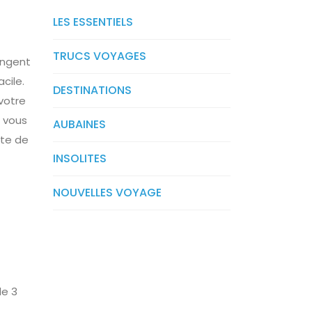
LES ESSENTIELS
TRUCS VOYAGES
angent
cile.
DESTINATIONS
votre
e vous
AUBAINES
ste de
INSOLITES
NOUVELLES VOYAGE
de 3