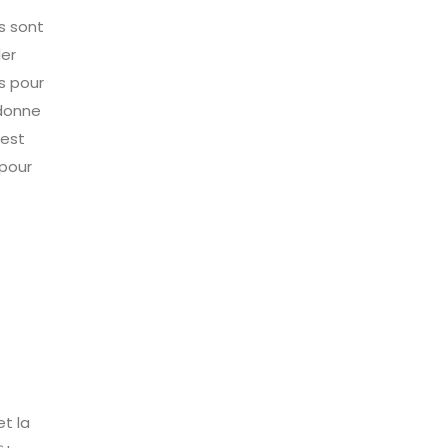
s sont
er
s pour
 donne
’est
 pour
et la