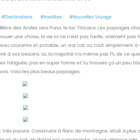
#Destinations
#Insolites
#Nouvelles Voyage
illère des Andes vers Puno, le lac Titicaca. Les paysages ch
vouer une chose, la vie ici ce n’est pas facile, vraiment pas fa
’eau courante et potable, un vrai toit ou tout simplement à 
venir à vos besoins. Ici, la majorité n’a même pas 1% de ce qu
es fatiguée, pas en super forme et tu trouves ça un peu tri
ors. Voici les plus beaux paysages.
et très pauvre. Construite à flanc de montagne, situé à plus 
e et du toit de l’hôtel est surprenante. Je me déplace très