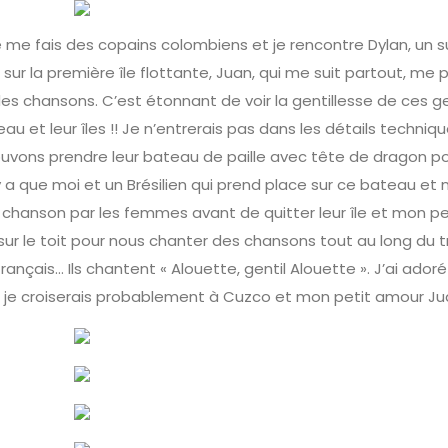
 je me fais des copains colombiens et je rencontre Dylan, un s
 sur la première île flottante, Juan, qui me suit partout, me 
es chansons. C’est étonnant de voir la gentillesse de ces gen
eau et leur îles !! Je n’entrerais pas dans les détails techniq
pouvons prendre leur bateau de paille avec tête de dragon p
n’y a que moi et un Brésilien qui prend place sur ce bateau et
 chanson par les femmes avant de quitter leur île et mon pe
 le toit pour nous chanter des chansons tout au long du tra
rançais… Ils chantent « Alouette, gentil Alouette ». J’ai ado
je croiserais probablement à Cuzco et mon petit amour Ju