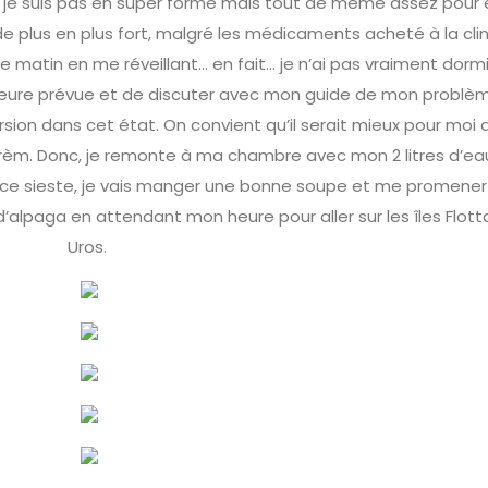
e je suis pas en super forme mais tout de même assez pour 
e plus en plus fort, malgré les médicaments acheté à la cli
atin en me réveillant… en fait... je n’ai pas vraiment dormi
’heure prévue et de discuter avec mon guide de mon problè
cursion dans cet état. On convient qu’il serait mieux pour moi
d’aprèm. Donc, je remonte à ma chambre avec mon 2 litres d’ea
ice sieste, je vais manger une bonne soupe et me promene
 d’alpaga en attendant mon heure pour aller sur les îles Flot
Uros.