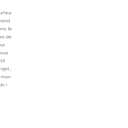
urfeur
prend
s. Ils
ues de
our
 nous
tit
jet...
ré mon
an !