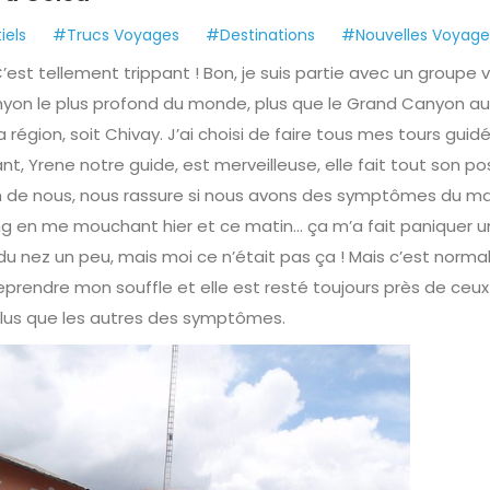
iels
#Trucs Voyages
#Destinations
#Nouvelles Voyage
st tellement trippant ! Bon, je suis partie avec un groupe v
anyon le plus profond du monde, plus que le Grand Canyon au
la région, soit Chivay. J’ai choisi de faire tous mes tours guid
t, Yrene notre guide, est merveilleuse, elle fait tout son po
in de nous, nous rassure si nous avons des symptômes du ma
ng en me mouchant hier et ce matin… ça m’a fait paniquer u
u nez un peu, mais moi ce n’était pas ça ! Mais c’est norma
 reprendre mon souffle et elle est resté toujours près de ceux
plus que les autres des symptômes.