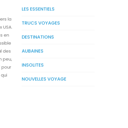
LES ESSENTIELS
ers la
TRUCS VOYAGES
x USA.
és en
DESTINATIONS
ssible
AUBAINES
l des
n peu,
INSOLITES
l pour
 qui
NOUVELLES VOYAGE