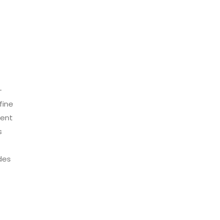
-
fine
ient
s
des